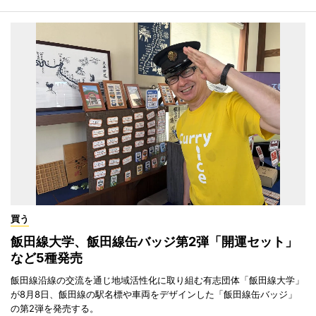
買う
飯田線大学、飯田線缶バッジ第2弾「開運セット」
など5種発売
飯田線沿線の交流を通じ地域活性化に取り組む有志団体「飯田線大学」
が8月8日、飯田線の駅名標や車両をデザインした「飯田線缶バッジ」
の第2弾を発売する。