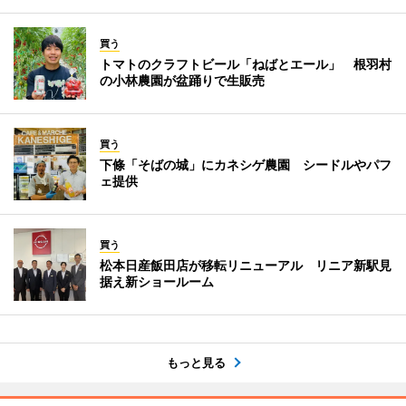
買う
トマトのクラフトビール「ねばとエール」 根羽村
の小林農園が盆踊りで生販売
買う
下條「そばの城」にカネシゲ農園 シードルやパフ
ェ提供
買う
松本日産飯田店が移転リニューアル リニア新駅見
据え新ショールーム
もっと見る