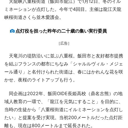
天龍峡八重桜街道（飯田市龍江）で1月12日、冬のイル
ミネーションが点灯した。今年で4回目。主催は龍江天龍
峡桜街道さくら並木愛護会。
点灯役を担った昨年の二十歳の集い実行委員
［広告］
天竜川の堤防沿いに並ぶ八重桜。飯田市と友好都市提携
を結ぶフランスの都市にちなみ「シャルルヴィル・メジェ
ール通り」と名付けられた街道は、春にはかれんな花を咲
かせ、夜桜のライトアップも行う。
同企画は2022年、飯田OIDE長姫高校（鼎名古熊）の地
域人教育の一環で、「龍江を元気にすること」を目的に、
当時の生徒から「八重桜街道にイルミネーションを点灯し
たい」と提案を受け実現。当初200メートルだった点灯距
離も、現在は800メートルまで延長された。