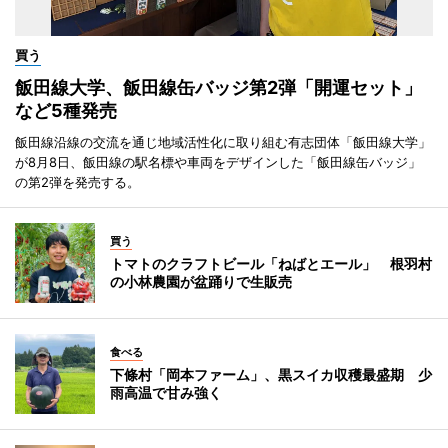
買う
飯田線大学、飯田線缶バッジ第2弾「開運セット」
など5種発売
飯田線沿線の交流を通じ地域活性化に取り組む有志団体「飯田線大学」
が8月8日、飯田線の駅名標や車両をデザインした「飯田線缶バッジ」
の第2弾を発売する。
買う
トマトのクラフトビール「ねばとエール」 根羽村
の小林農園が盆踊りで生販売
食べる
下條村「岡本ファーム」、黒スイカ収穫最盛期 少
雨高温で甘み強く