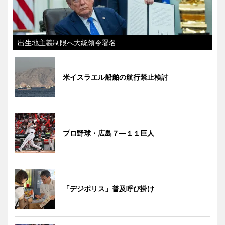
出生地主義制限へ大統領令署名
米イスラエル船舶の航行禁止検討
プロ野球・広島７―１１巨人
「デジポリス」普及呼び掛け