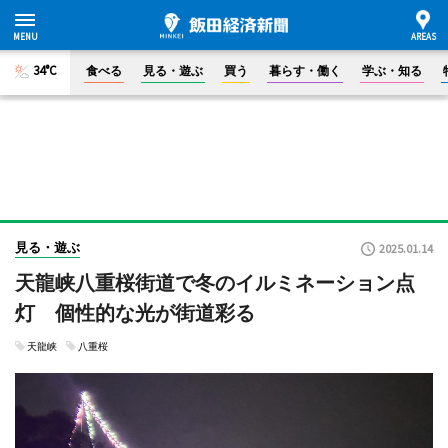
34°C
食べる
見る・遊ぶ
買う
暮らす・働く
学ぶ・知る
見る・遊ぶ
2025.01.14
天龍峡八重桜街道で冬のイルミネーション点
灯 個性的な光が街道彩る
天龍峡
八重桜