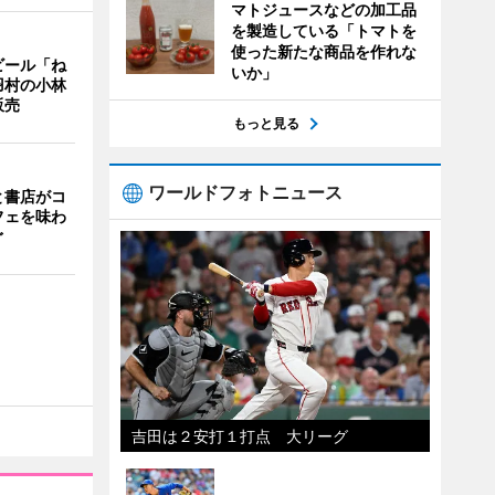
マトジュースなどの加工品
を製造している「トマトを
使った新たな商品を作れな
ビール「ね
いか」
羽村の小林
販売
もっと見る
ワールドフォトニュース
と書店がコ
フェを味わ
ぐ
吉田は２安打１打点 大リーグ