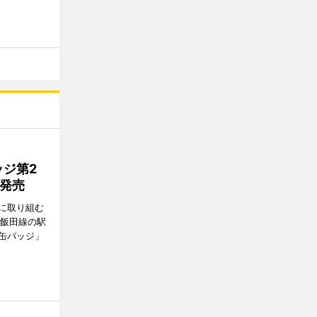
ジ第2
種発売
に取り組む
、飯田線の駅
缶バッジ」