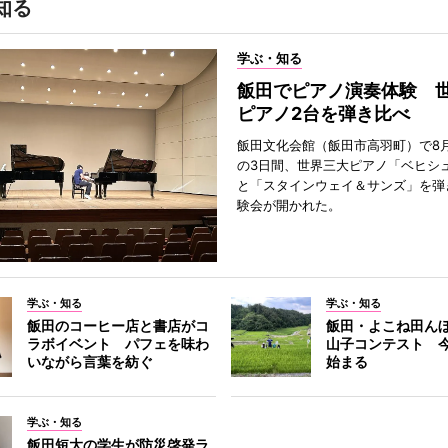
知る
学ぶ・知る
飯田でピアノ演奏体験 
ピアノ2台を弾き比べ
飯田文化会館（飯田市高羽町）で8月
の3日間、世界三大ピアノ「ベヒシ
と「スタインウェイ＆サンズ」を弾
験会が開かれた。
学ぶ・知る
学ぶ・知る
飯田のコーヒー店と書店がコ
飯田・よこね田ん
ラボイベント パフェを味わ
山子コンテスト 
いながら言葉を紡ぐ
始まる
学ぶ・知る
飯田短大の学生が防災啓発ラ