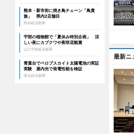
熊本・新市街に焼き鳥チェーン「鳥貴
族」 県内2店舗目
熊本経済新聞
宇部の植物館で「夏休み特別企画」 涼
しい夜にカブクワや夜咲花観賞
山口宇部経済新聞
最新ニ
青葉台でペロブスカイト太陽電池の実証
実験 屋内光で発電性能を検証
港北経済新聞