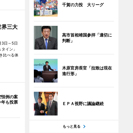
千賀の力投 大リーグ
世界三大
高市首相靖国参拝「適切に
判断」
3日～5日
ュタイン」
き比べる体
木原官房長官「拉致は現在
進行形」
ぼ恒例の案
今年も投票
ＥＰＡ視野に議論継続
もっと見る