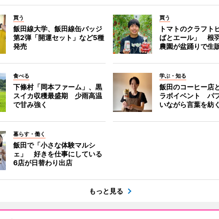
買う
買う
飯田線大学、飯田線缶バッジ
トマトのクラフト
第2弾「開運セット」など5種
ばとエール」 根
発売
農園が盆踊りで生
食べる
学ぶ・知る
下條村「岡本ファーム」、黒
飯田のコーヒー店
スイカ収穫最盛期 少雨高温
ラボイベント パ
で甘み強く
いながら言葉を紡
暮らす・働く
飯田で「小さな体験マルシ
ェ」 好きを仕事にしている
6店が日替わり出店
もっと見る