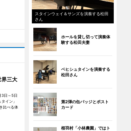
スタインウェイ＆サンズを演奏する松田
さん
ホールを貸し切って演奏体
験する松田夫妻
ベヒシュタインを演奏する
松田さん
世界三大
3日～5日
ュタイン」
第2弾の缶バッジとポスト
き比べる体
カード
根羽村「小林農園」ではト