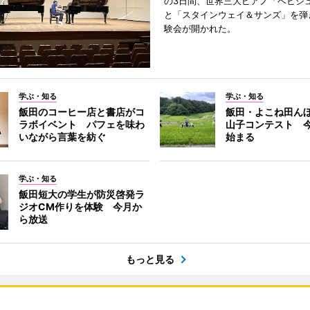
の3日間、世界三大ピアノ「ベヒシ
と「スタインウェイ＆サンズ」を弾
験会が開かれた。
学ぶ・知る
学ぶ・知る
飯田のコーヒー店と書店がコ
飯田・よこね田ん
ラボイベント パフェを味わ
山子コンテスト 
いながら言葉を紡ぐ
始まる
学ぶ・知る
飯田短大の学生が防災啓発ラ
ジオCM作りを体験 今月か
ら放送
もっと見る