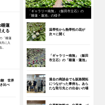
「ギャラリー南無」（飯田市立石）の
「睡蓮・蓮池」の様子
の睡蓮
温帯性から熱帯性の花が
迎える
次々に開く
の「睡蓮
8月に入
る。
「ギャラリー南無」（飯田
市立石）の「睡蓮・蓮池」
過去の商談会でも販路開拓
体験 世界
につながった事例も。あら
弾き比べ
たな取引先との出会いの場