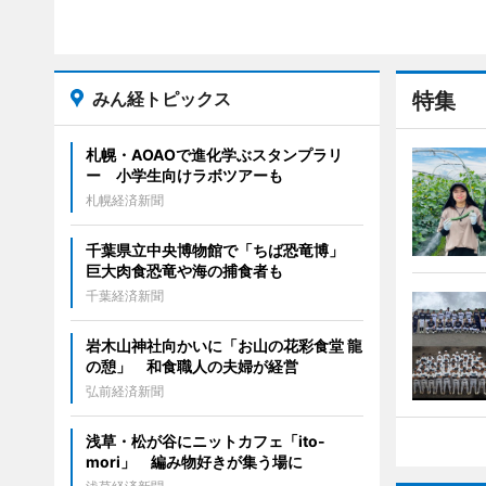
みん経トピックス
特集
札幌・AOAOで進化学ぶスタンプラリ
ー 小学生向けラボツアーも
札幌経済新聞
千葉県立中央博物館で「ちば恐竜博」
巨大肉食恐竜や海の捕食者も
千葉経済新聞
岩木山神社向かいに「お山の花彩食堂 龍
の憩」 和食職人の夫婦が経営
弘前経済新聞
浅草・松が谷にニットカフェ「ito-
mori」 編み物好きが集う場に