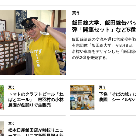
買う
飯田線大学、飯田線缶バッ
弾「開運セット」など5
飯田線沿線の交流を通じ地域活性化
有志団体「飯田線大学」が8月8日
名標や車両をデザインした「飯田線
の第2弾を発売する。
買う
買う
トマトのクラフトビール「ね
下條「そばの城」
ばとエール」 根羽村の小林
農園 シードルや
農園が盆踊りで生販売
買う
松本日産飯田店が移転リニュ
ーアル リニア新駅見据え新