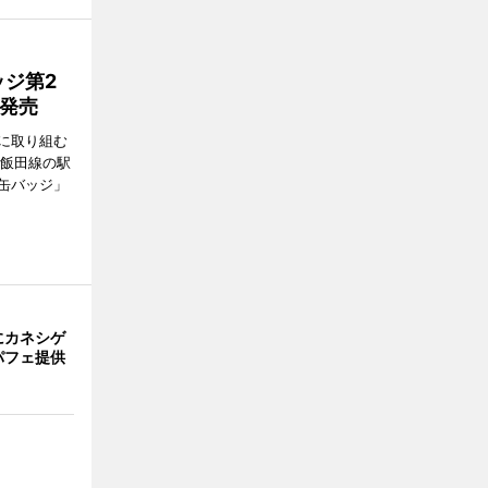
ジ第2
種発売
に取り組む
、飯田線の駅
缶バッジ」
にカネシゲ
パフェ提供