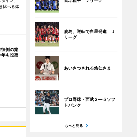
喜ぶ植中 Ｊリーグ
ュタイン」
き比べる体
鹿島、逆転で白星発進 Ｊ
リーグ
ぼ恒例の案
今年も投票
あいさつされる悠仁さま
プロ野球・西武２―５ソフ
トバンク
もっと見る