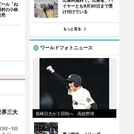
出展料無料で。出展者、バ
ビール「ね
イヤーとも9月30日まで受
羽村の小林
け付けている
販売
もっと見る
ワールドフォトニュース
世界三大
長崎日大が２回戦へ 高校野球
3日～5日