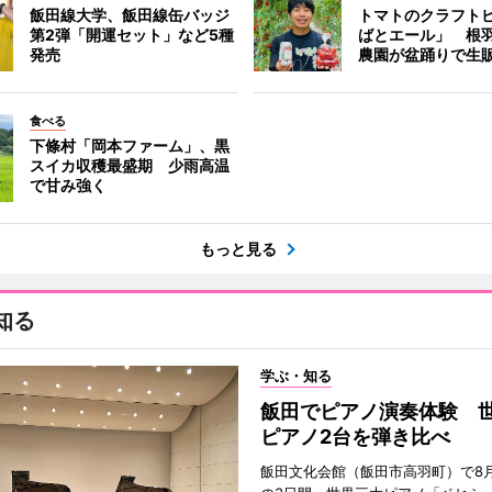
飯田線大学、飯田線缶バッジ
トマトのクラフト
第2弾「開運セット」など5種
ばとエール」 根
発売
農園が盆踊りで生
食べる
下條村「岡本ファーム」、黒
スイカ収穫最盛期 少雨高温
で甘み強く
もっと見る
知る
学ぶ・知る
飯田でピアノ演奏体験 
ピアノ2台を弾き比べ
飯田文化会館（飯田市高羽町）で8月