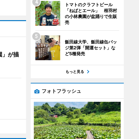
トマトのクラフトビール
「ねばとエール」 根羽村
の小林農園が盆踊りで生販
売
飯田線大学、飯田線缶バッ
ジ第2弾「開運セット」な
ど5種発売
園」が描
もっと見る
フォトフラッシュ