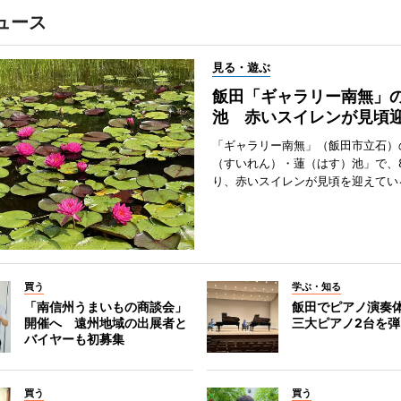
ュース
見る・遊ぶ
飯田「ギャラリー南無」
池 赤いスイレンが見頃
「ギャラリー南無」（飯田市立石）
（すいれん）・蓮（はす）池」で、
り、赤いスイレンが見頃を迎えてい
買う
学ぶ・知る
「南信州うまいもの商談会」
飯田でピアノ演奏
開催へ 遠州地域の出展者と
三大ピアノ2台を
バイヤーも初募集
買う
買う