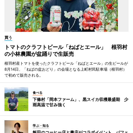
買う
トマトのクラフトビール「ねばとエール」 根羽村
の小林農園が盆踊りで生販売
根羽村産トマトを使ったクラフトビール「ねばとエール」の生ビールが
8月14日、「ねばの盆おどり」の会場となる上町村民駐車場（根羽村）
で初めて販売される。
食べる
下條村「岡本ファーム」、黒スイカ収穫最盛期 少
雨高温で甘み強く
学ぶ・知る
飯田のコーヒー店と書店がコラボイベント パフェ