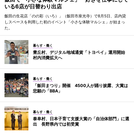
いる6店が日替わり出店
飯田の生花店「のの彩（いろ）」（飯田市座光寺）で8月5日、店内貸
しスペースを利用した初のイベント「小さな体験マルシェ」が始まっ
た。
暮らす・働く
豊丘村、デジタル地域通貨「トヨペイ」運用開始
村内消費拡大へ
暮らす・働く
「飯田まつり」開催 4500人が踊り披露、大賞は
悲願の「BBA」
暮らす・働く
泰阜村、日本子育て支援大賞の「自治体部門」に選
出 長野県内では初受賞