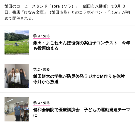
飯田のコーヒースタンド「sora（ソラ）」（飯田市八幡町）で8月10
日、書店「ひなみ文庫」（飯田市鼎）とのコラボイベント「よみ」が初
めて開催される。
学ぶ・知る
飯田・よこね田んぼ恒例の案山子コンテスト 今年
も投票始まる
学ぶ・知る
飯田短大の学生が防災啓発ラジオCM作りを体験
今月から放送
学ぶ・知る
健和会病院で医療講演会 子どもの運動発達テーマ
に