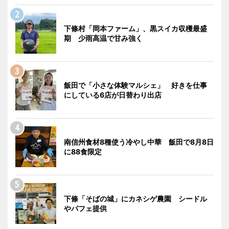
下條村「岡本ファーム」、黒スイカ収穫最盛
期 少雨高温で甘み強く
飯田で「小さな体験マルシェ」 好きを仕事
にしている6店が日替わり出店
南信州食材8種使う冷やし中華 飯田で8月8日
に88食限定
下條「そばの城」にカネシゲ農園 シードル
やパフェ提供