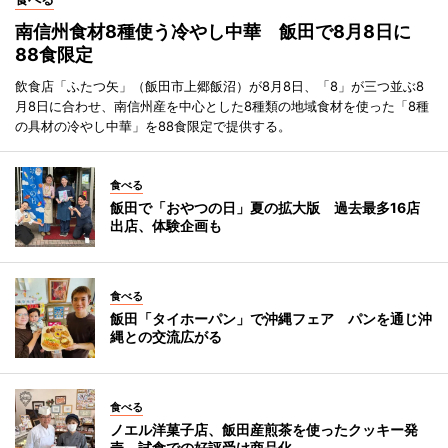
南信州食材8種使う冷やし中華 飯田で8月8日に
88食限定
飲食店「ふたつ矢」（飯田市上郷飯沼）が8月8日、「8」が三つ並ぶ8
月8日に合わせ、南信州産を中心とした8種類の地域食材を使った「8種
の具材の冷やし中華」を88食限定で提供する。
食べる
飯田で「おやつの日」夏の拡大版 過去最多16店
出店、体験企画も
食べる
飯田「タイホーパン」で沖縄フェア パンを通じ沖
縄との交流広がる
食べる
ノエル洋菓子店、飯田産煎茶を使ったクッキー発
売 試食での好評受け商品化