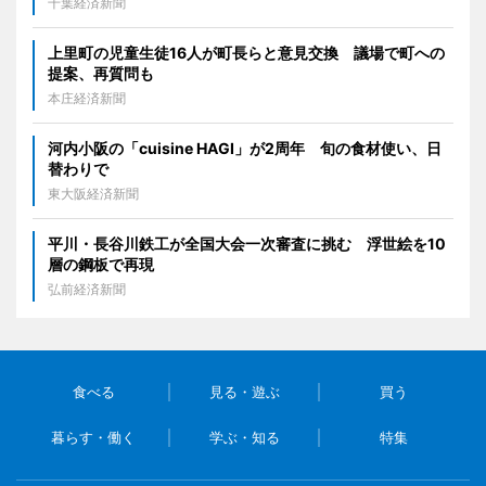
千葉経済新聞
上里町の児童生徒16人が町長らと意見交換 議場で町への
提案、再質問も
本庄経済新聞
河内小阪の「cuisine HAGI」が2周年 旬の食材使い、日
替わりで
東大阪経済新聞
平川・長谷川鉄工が全国大会一次審査に挑む 浮世絵を10
層の鋼板で再現
弘前経済新聞
食べる
見る・遊ぶ
買う
暮らす・働く
学ぶ・知る
特集