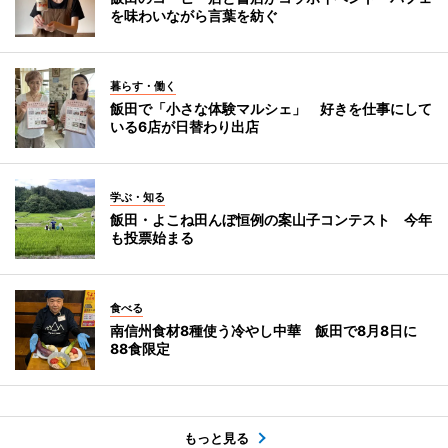
を味わいながら言葉を紡ぐ
暮らす・働く
飯田で「小さな体験マルシェ」 好きを仕事にして
いる6店が日替わり出店
学ぶ・知る
飯田・よこね田んぼ恒例の案山子コンテスト 今年
も投票始まる
食べる
南信州食材8種使う冷やし中華 飯田で8月8日に
88食限定
もっと見る