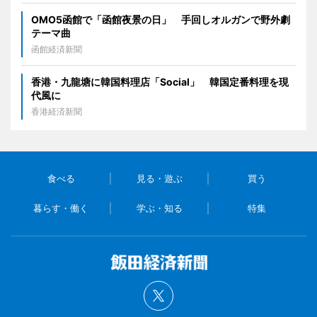
OMO5函館で「函館夜景の日」 手回しオルガンで野外劇
テーマ曲
函館経済新聞
香港・九龍塘に韓国料理店「Social」 韓国定番料理を現
代風に
香港経済新聞
食べる
見る・遊ぶ
買う
暮らす・働く
学ぶ・知る
特集