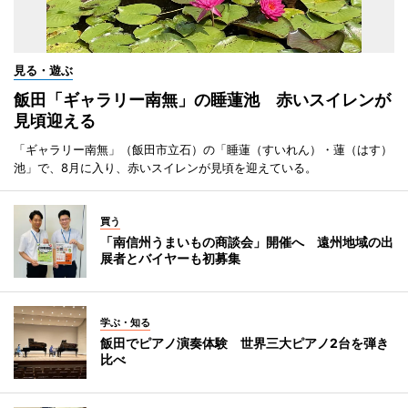
見る・遊ぶ
飯田「ギャラリー南無」の睡蓮池 赤いスイレンが
見頃迎える
「ギャラリー南無」（飯田市立石）の「睡蓮（すいれん）・蓮（はす）
池」で、8月に入り、赤いスイレンが見頃を迎えている。
買う
「南信州うまいもの商談会」開催へ 遠州地域の出
展者とバイヤーも初募集
学ぶ・知る
飯田でピアノ演奏体験 世界三大ピアノ2台を弾き
比べ