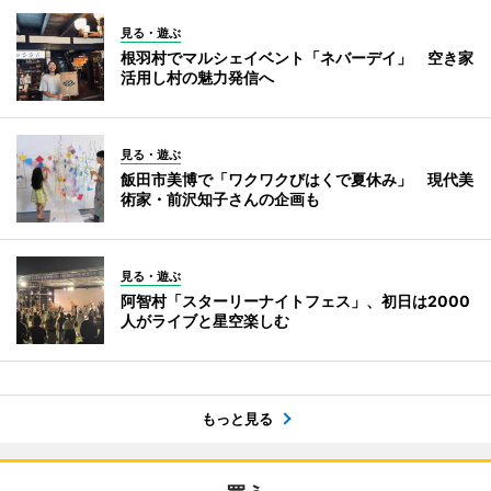
見る・遊ぶ
根羽村でマルシェイベント「ネバーデイ」 空き家
活用し村の魅力発信へ
見る・遊ぶ
飯田市美博で「ワクワクびはくで夏休み」 現代美
術家・前沢知子さんの企画も
見る・遊ぶ
阿智村「スターリーナイトフェス」、初日は2000
人がライブと星空楽しむ
もっと見る