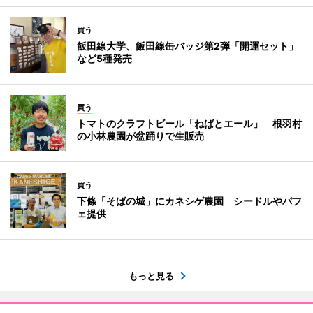
買う
飯田線大学、飯田線缶バッジ第2弾「開運セット」
など5種発売
買う
トマトのクラフトビール「ねばとエール」 根羽村
の小林農園が盆踊りで生販売
買う
下條「そばの城」にカネシゲ農園 シードルやパフ
ェ提供
もっと見る