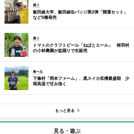
買う
飯田線大学、飯田線缶バッジ第2弾「開運セット」
など5種発売
買う
トマトのクラフトビール「ねばとエール」 根羽村
の小林農園が盆踊りで生販売
食べる
下條村「岡本ファーム」、黒スイカ収穫最盛期 少
雨高温で甘み強く
もっと見る
見る・遊ぶ