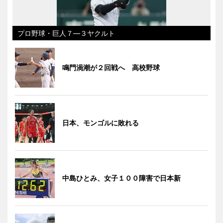
プロ野球・巨人７―３ヤクルト
鳴門渦潮が２回戦へ 高校野球
日本、モンゴルに敗れる
中島ひとみ、女子１００障害で日本新