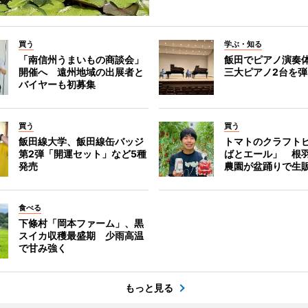
買う
学ぶ・知る
「南信州うまいもの商談会」
飯田でピアノ演奏
開催へ 遠州地域の出展者と
三大ピアノ2台を
バイヤーも初募集
買う
買う
飯田線大学、飯田線缶バッジ
トマトのクラフト
第2弾「開運セット」など5種
ばとエール」 根
発売
農園が盆踊りで生
食べる
下條村「岡本ファーム」、黒
スイカ収穫最盛期 少雨高温
で甘み強く
もっと見る