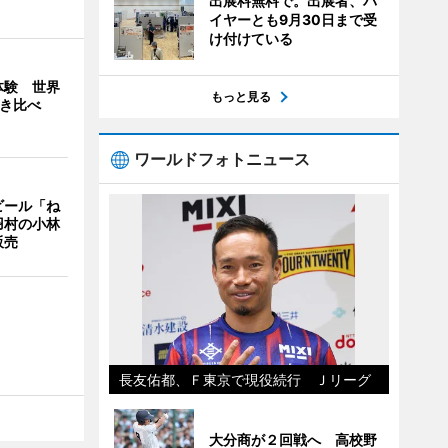
出展料無料で。出展者、バ
イヤーとも9月30日まで受
け付けている
体験 世界
もっと見る
弾き比べ
ワールドフォトニュース
ビール「ね
羽村の小林
販売
長友佑都、Ｆ東京で現役続行 Ｊリーグ
大分商が２回戦へ 高校野