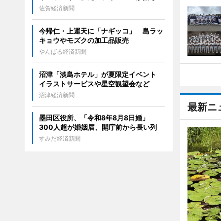
佐賀経済新聞
今帰仁・上運天に「ナギッコ」 島ラッ
キョウやモズクの加工品販売
やんばる経済新聞
沼津「淡島ホテル」が夏限定イベント
イラストサービスや星空観望会など
沼津経済新聞
最新ニ
墨田区役所、「令和8年8月8日婚」
300人超が婚姻届、開庁前から長い列
すみだ経済新聞