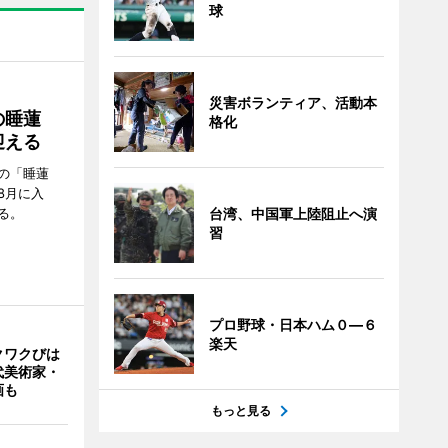
球
災害ボランティア、活動本
の睡蓮
格化
迎える
の「睡蓮
8月に入
る。
台湾、中国軍上陸阻止へ演
習
プロ野球・日本ハム０―６
楽天
クワクびは
代美術家・
画も
もっと見る