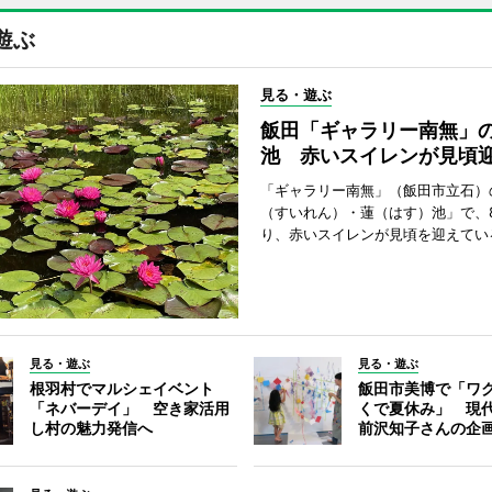
遊ぶ
見る・遊ぶ
飯田「ギャラリー南無」
池 赤いスイレンが見頃
「ギャラリー南無」（飯田市立石）
（すいれん）・蓮（はす）池」で、
り、赤いスイレンが見頃を迎えてい
見る・遊ぶ
見る・遊ぶ
根羽村でマルシェイベント
飯田市美博で「ワ
「ネバーデイ」 空き家活用
くで夏休み」 現
し村の魅力発信へ
前沢知子さんの企