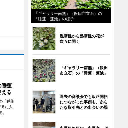
「ギャラリー南無」（飯田市立石）の
「睡蓮・蓮池」の様子
温帯性から熱帯性の花が
次々に開く
「ギャラリー南無」（飯田
市立石）の「睡蓮・蓮池」
の睡蓮
迎える
過去の商談会でも販路開拓
の「睡蓮
につながった事例も。あら
8月に入
たな取引先との出会いの場
る。