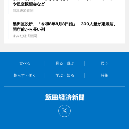
や星空観望会など
沼津経済新聞
墨田区役所、「令和8年8月8日婚」 300人超が婚姻届、
開庁前から長い列
すみだ経済新聞
食べる
見る・遊ぶ
買う
暮らす・働く
学ぶ・知る
特集