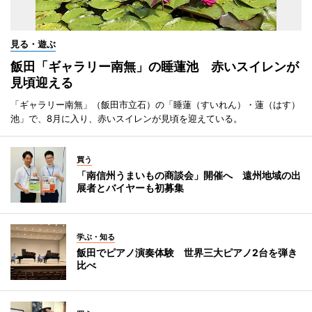
見る・遊ぶ
飯田「ギャラリー南無」の睡蓮池 赤いスイレンが
見頃迎える
「ギャラリー南無」（飯田市立石）の「睡蓮（すいれん）・蓮（はす）
池」で、8月に入り、赤いスイレンが見頃を迎えている。
買う
「南信州うまいもの商談会」開催へ 遠州地域の出
展者とバイヤーも初募集
学ぶ・知る
飯田でピアノ演奏体験 世界三大ピアノ2台を弾き
比べ