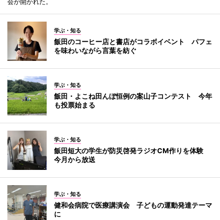
会が開かれた。
学ぶ・知る
飯田のコーヒー店と書店がコラボイベント パフェ
を味わいながら言葉を紡ぐ
学ぶ・知る
飯田・よこね田んぼ恒例の案山子コンテスト 今年
も投票始まる
学ぶ・知る
飯田短大の学生が防災啓発ラジオCM作りを体験
今月から放送
学ぶ・知る
健和会病院で医療講演会 子どもの運動発達テーマ
に