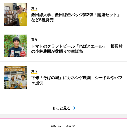
買う
飯田線大学、飯田線缶バッジ第2弾「開運セット」
など5種発売
買う
トマトのクラフトビール「ねばとエール」 根羽村
の小林農園が盆踊りで生販売
買う
下條「そばの城」にカネシゲ農園 シードルやパフ
ェ提供
もっと見る