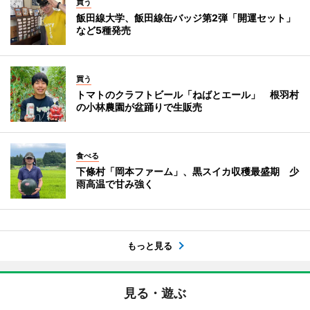
買う
飯田線大学、飯田線缶バッジ第2弾「開運セット」
など5種発売
買う
トマトのクラフトビール「ねばとエール」 根羽村
の小林農園が盆踊りで生販売
食べる
下條村「岡本ファーム」、黒スイカ収穫最盛期 少
雨高温で甘み強く
もっと見る
見る・遊ぶ