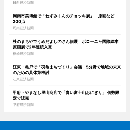
日向経済新聞
周南市美博館で「ねずみくんのチョッキ展」 原画など
200点
周南経済新聞
杜のまちやでうめだよしのさん個展 ボローニャ国際絵本
原画展で2年連続入賞
板橋経済新聞
江東・亀戸で「羽亀まちづくり」会議 5分野で地域の未来
のための具体策検討
江東経済新聞
甲府・やまなし里山商店で「青い富士山おにぎり」 個数限
定で販売
甲府経済新聞