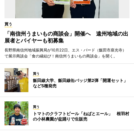
買う
「南信州うまいもの商談会」開催へ 遠州地域の出
展者とバイヤーも初募集
長野県南信州地域振興局が10月22日、エス・バード（飯田市座光寺）
で展示商談会「食の縁結び！南信州うまいもの商談会」を開く。
買う
飯田線大学、飯田線缶バッジ第2弾「開運セット」
など5種発売
買う
トマトのクラフトビール「ねばとエール」 根羽村
の小林農園が盆踊りで生販売