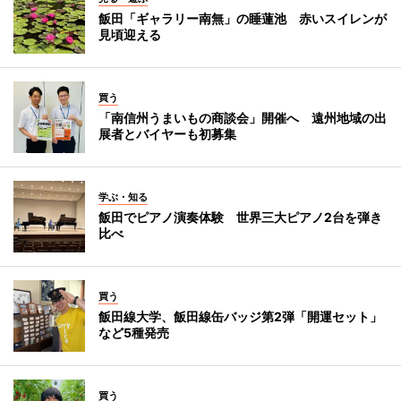
飯田「ギャラリー南無」の睡蓮池 赤いスイレンが
見頃迎える
買う
「南信州うまいもの商談会」開催へ 遠州地域の出
展者とバイヤーも初募集
学ぶ・知る
飯田でピアノ演奏体験 世界三大ピアノ2台を弾き
比べ
買う
飯田線大学、飯田線缶バッジ第2弾「開運セット」
など5種発売
買う