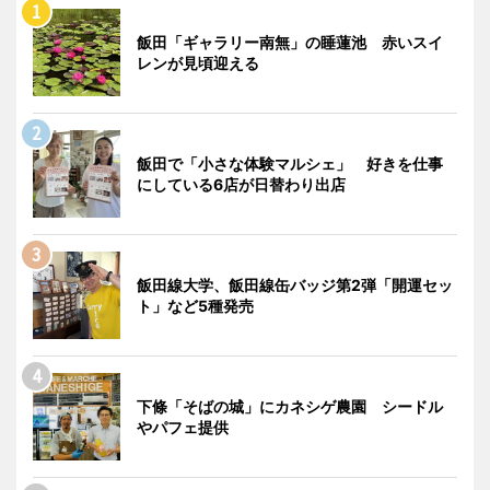
飯田「ギャラリー南無」の睡蓮池 赤いスイ
レンが見頃迎える
飯田で「小さな体験マルシェ」 好きを仕事
にしている6店が日替わり出店
飯田線大学、飯田線缶バッジ第2弾「開運セッ
ト」など5種発売
下條「そばの城」にカネシゲ農園 シードル
やパフェ提供