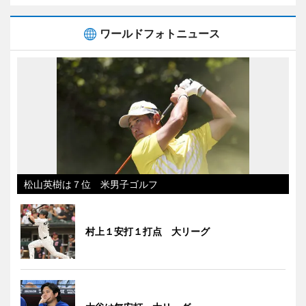
ワールドフォトニュース
松山英樹は７位 米男子ゴルフ
村上１安打１打点 大リーグ