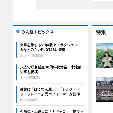
みん経トピックス
特集
火星を旅するVR体験アトラクション
みなとみらいPLOT48に登場
ヨコハマ経済新聞
八広で町名誕生60周年祝賀会 小池都
知事も祝福
すみだ経済新聞
佐賀に「ばくてん屋」 「シルク・ド
ゥ・ソレイユ」元パフォーマーが指導
佐賀経済新聞
今帰仁・上運天に「ナギッコ」 島ラッ