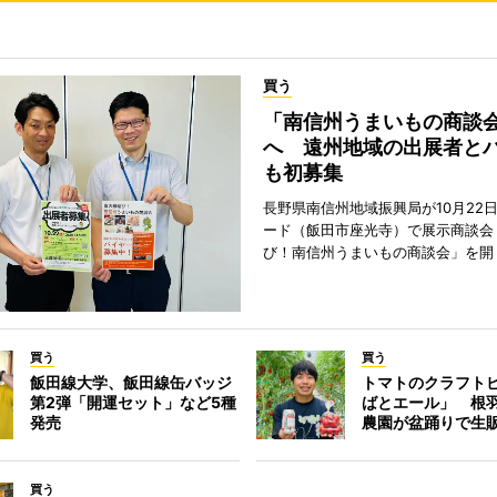
買う
「南信州うまいもの商談
へ 遠州地域の出展者と
も初募集
長野県南信州地域振興局が10月22
ード（飯田市座光寺）で展示商談会
び！南信州うまいもの商談会」を開
買う
買う
飯田線大学、飯田線缶バッジ
トマトのクラフト
第2弾「開運セット」など5種
ばとエール」 根
発売
農園が盆踊りで生
買う