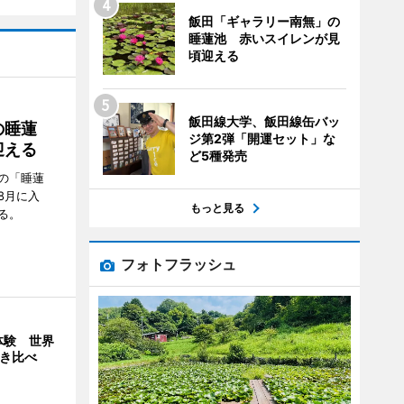
飯田「ギャラリー南無」の
睡蓮池 赤いスイレンが見
頃迎える
飯田線大学、飯田線缶バッ
の睡蓮
ジ第2弾「開運セット」な
迎える
ど5種発売
の「睡蓮
8月に入
もっと見る
る。
フォトフラッシュ
体験 世界
弾き比べ