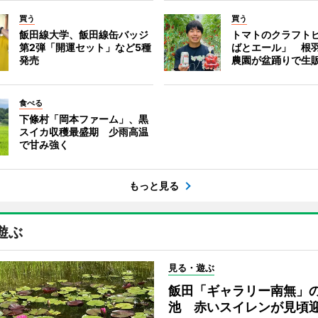
買う
買う
飯田線大学、飯田線缶バッジ
トマトのクラフト
第2弾「開運セット」など5種
ばとエール」 根
発売
農園が盆踊りで生
食べる
下條村「岡本ファーム」、黒
スイカ収穫最盛期 少雨高温
で甘み強く
もっと見る
遊ぶ
見る・遊ぶ
飯田「ギャラリー南無」
池 赤いスイレンが見頃