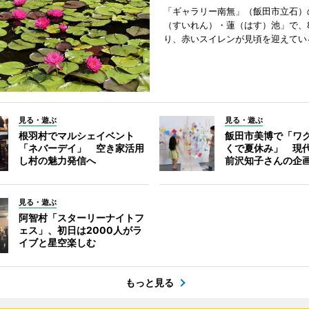
「ギャラリー南無」（飯田市立石）
（すいれん）・蓮（はす）池」で、
り、赤いスイレンが見頃を迎えてい
見る・遊ぶ
見る・遊ぶ
根羽村でマルシェイベント
飯田市美博で「ワ
「ネバーデイ」 空き家活用
くで夏休み」 現
し村の魅力発信へ
前沢知子さんの企
見る・遊ぶ
阿智村「スターリーナイトフ
ェス」、初日は2000人がラ
イブと星空楽しむ
もっと見る