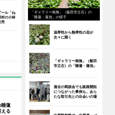
「ギャラリー南無」（飯田市立石）の
ビール「ね
「睡蓮・蓮池」の様子
羽村の小林
販売
温帯性から熱帯性の花が
次々に開く
「ギャラリー南無」（飯田
市立石）の「睡蓮・蓮池」
過去の商談会でも販路開拓
につながった事例も。あら
たな取引先との出会いの場
の睡蓮
迎える