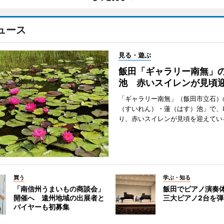
ュース
見る・遊ぶ
飯田「ギャラリー南無」
池 赤いスイレンが見頃
「ギャラリー南無」（飯田市立石）
（すいれん）・蓮（はす）池」で、
り、赤いスイレンが見頃を迎えてい
買う
学ぶ・知る
「南信州うまいもの商談会」
飯田でピアノ演奏
開催へ 遠州地域の出展者と
三大ピアノ2台を
バイヤーも初募集