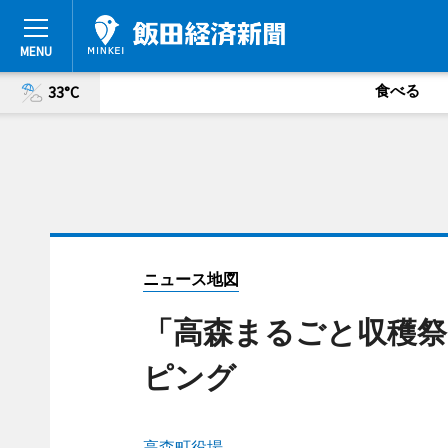
食べる
33°C
ニュース地図
「高森まるごと収穫
ピング
高森町役場