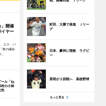
柏、開幕白星 Ｊリーグ
町田、大勝で発進 Ｊリー
会」開催
グ
バイヤー
日、エス・バ
「食の縁結
日本、豪州に惜敗 ラグビ
く。
ー
英明が２回戦へ 高校野球
ビール「ね
羽村の小林
販売
もっと見る