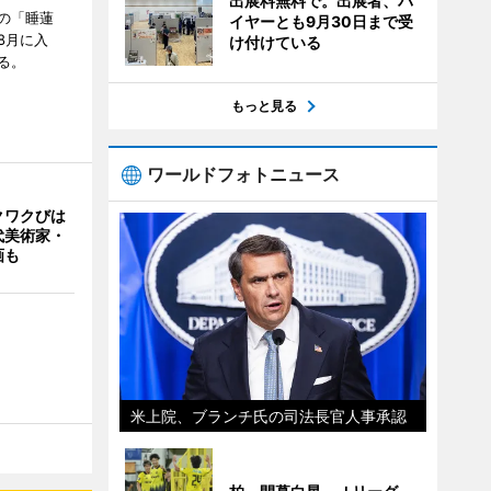
出展料無料で。出展者、バ
の「睡蓮
イヤーとも9月30日まで受
8月に入
け付けている
る。
もっと見る
ワールドフォトニュース
クワクびは
代美術家・
画も
米上院、ブランチ氏の司法長官人事承認