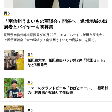
買う
「南信州うまいもの商談会」開催へ 遠州地域の出
展者とバイヤーも初募集
長野県南信州地域振興局が10月22日、エス・バード（飯田市座光寺）
で展示商談会「食の縁結び！南信州うまいもの商談会」を開く。
買う
飯田線大学、飯田線缶バッジ第2弾「開運セット」
など5種発売
買う
トマトのクラフトビール「ねばとエール」 根羽村
の小林農園が盆踊りで生販売
買う