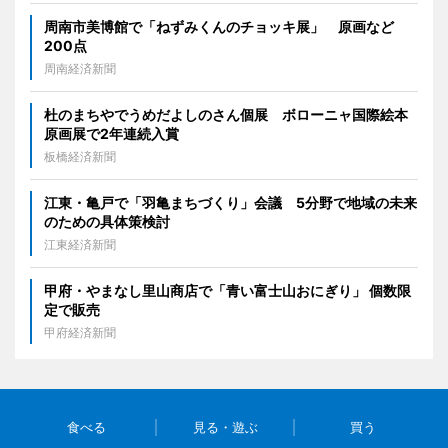
周南市美博館で「ねずみくんのチョッキ展」 原画など
200点
周南経済新聞
杜のまちやでうめだよしのさん個展 ボローニャ国際絵本
原画展で2年連続入賞
板橋経済新聞
江東・亀戸で「羽亀まちづくり」会議 5分野で地域の未来
のための具体策検討
江東経済新聞
甲府・やまなし里山商店で「青い富士山おにぎり」 個数限
定で販売
甲府経済新聞
食べる
見る・遊ぶ
買う