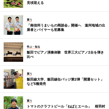
見頃迎える
買う
「南信州うまいもの商談会」開催へ 遠州地域の出
展者とバイヤーも初募集
学ぶ・知る
飯田でピアノ演奏体験 世界三大ピアノ2台を弾き
比べ
買う
飯田線大学、飯田線缶バッジ第2弾「開運セット」
など5種発売
買う
トマトのクラフトビール「ねばとエール」 根羽村