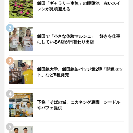
飯田「ギャラリー南無」の睡蓮池 赤いスイ
レンが見頃迎える
飯田で「小さな体験マルシェ」 好きを仕事
にしている6店が日替わり出店
飯田線大学、飯田線缶バッジ第2弾「開運セッ
ト」など5種発売
下條「そばの城」にカネシゲ農園 シードル
やパフェ提供