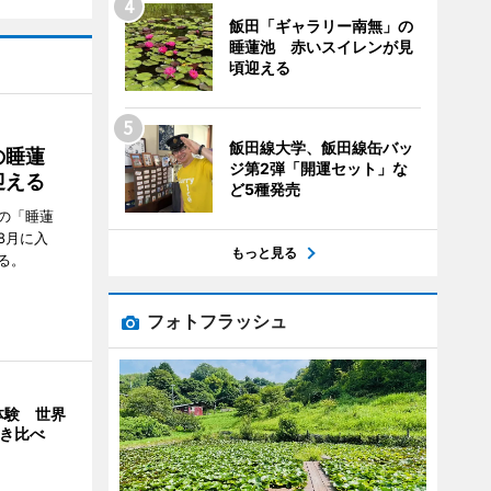
飯田「ギャラリー南無」の
睡蓮池 赤いスイレンが見
頃迎える
飯田線大学、飯田線缶バッ
の睡蓮
ジ第2弾「開運セット」な
迎える
ど5種発売
の「睡蓮
8月に入
もっと見る
る。
フォトフラッシュ
体験 世界
弾き比べ