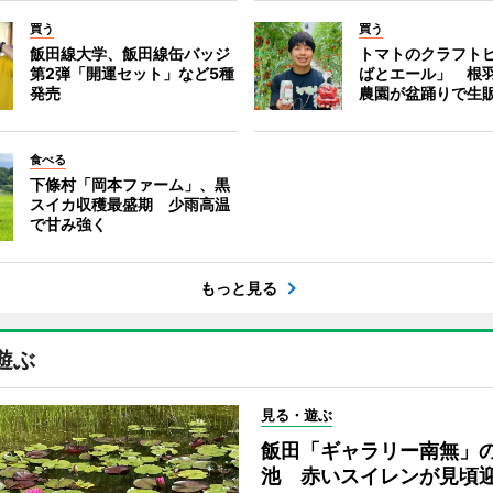
買う
買う
飯田線大学、飯田線缶バッジ
トマトのクラフト
第2弾「開運セット」など5種
ばとエール」 根
発売
農園が盆踊りで生
食べる
下條村「岡本ファーム」、黒
スイカ収穫最盛期 少雨高温
で甘み強く
もっと見る
遊ぶ
見る・遊ぶ
飯田「ギャラリー南無」
池 赤いスイレンが見頃