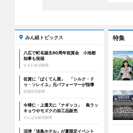
みん経トピックス
特集
八広で町名誕生60周年祝賀会 小池都
知事も祝福
すみだ経済新聞
佐賀に「ばくてん屋」 「シルク・ド
ゥ・ソレイユ」元パフォーマーが指導
佐賀経済新聞
今帰仁・上運天に「ナギッコ」 島ラッ
キョウやモズクの加工品販売
やんばる経済新聞
沼津「淡島ホテル」が夏限定イベント