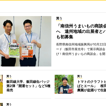
買う
「南信州うまいもの商談
へ 遠州地域の出展者と
も初募集
長野県南信州地域振興局が10月22
ード（飯田市座光寺）で展示商談会
び！南信州うまいもの商談会」を開
買う
買う
飯田線大学、飯田線缶バッジ
トマトのクラフト
第2弾「開運セット」など5種
ばとエール」 根
発売
農園が盆踊りで生
買う