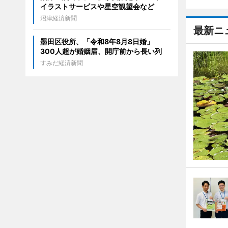
イラストサービスや星空観望会など
沼津経済新聞
最新ニ
墨田区役所、「令和8年8月8日婚」
300人超が婚姻届、開庁前から長い列
すみだ経済新聞