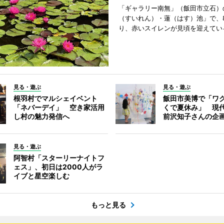
「ギャラリー南無」（飯田市立石）
（すいれん）・蓮（はす）池」で、
り、赤いスイレンが見頃を迎えてい
見る・遊ぶ
見る・遊ぶ
根羽村でマルシェイベント
飯田市美博で「ワ
「ネバーデイ」 空き家活用
くで夏休み」 現
し村の魅力発信へ
前沢知子さんの企
見る・遊ぶ
阿智村「スターリーナイトフ
ェス」、初日は2000人がラ
イブと星空楽しむ
もっと見る