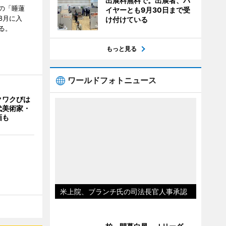
出展料無料で。出展者、バ
の「睡蓮
イヤーとも9月30日まで受
8月に入
け付けている
る。
もっと見る
ワールドフォトニュース
クワクびは
代美術家・
画も
米上院、ブランチ氏の司法長官人事承認