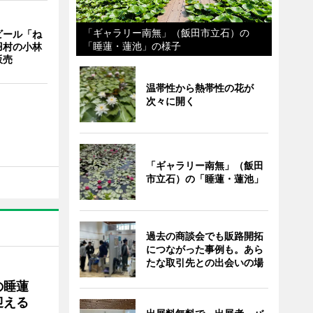
「ギャラリー南無」（飯田市立石）の
ビール「ね
「睡蓮・蓮池」の様子
羽村の小林
販売
温帯性から熱帯性の花が
次々に開く
「ギャラリー南無」（飯田
市立石）の「睡蓮・蓮池」
過去の商談会でも販路開拓
につながった事例も。あら
たな取引先との出会いの場
の睡蓮
迎える