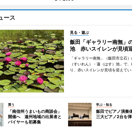
ュース
見る・遊ぶ
飯田「ギャラリー南無」
池 赤いスイレンが見頃
「ギャラリー南無」（飯田市立石）
（すいれん）・蓮（はす）池」で、
り、赤いスイレンが見頃を迎えてい
買う
学ぶ・知る
「南信州うまいもの商談会」
飯田でピアノ演奏
開催へ 遠州地域の出展者と
三大ピアノ2台を
バイヤーも初募集