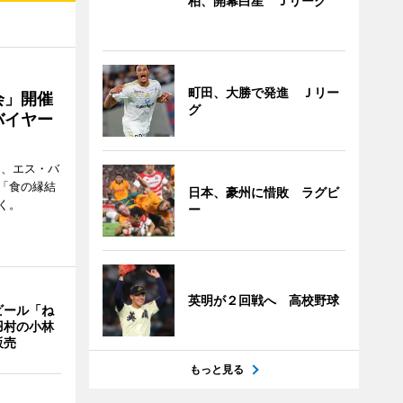
柏、開幕白星 Ｊリーグ
町田、大勝で発進 Ｊリー
会」開催
グ
バイヤー
日、エス・バ
「食の縁結
日本、豪州に惜敗 ラグビ
く。
ー
英明が２回戦へ 高校野球
ビール「ね
羽村の小林
販売
もっと見る