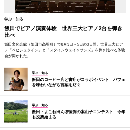
学ぶ・知る
飯田でピアノ演奏体験 世界三大ピアノ2台を弾き
比べ
飯田文化会館（飯田市高羽町）で8月3日～5日の3日間、世界三大ピア
ノ「ベヒシュタイン」と「スタインウェイ＆サンズ」を弾き比べる体験
会が開かれた。
学ぶ・知る
飯田のコーヒー店と書店がコラボイベント パフェ
を味わいながら言葉を紡ぐ
学ぶ・知る
飯田・よこね田んぼ恒例の案山子コンテスト 今年
も投票始まる