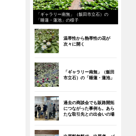
「ギャラリー南無」（飯田市立石）の
「睡蓮・蓮池」の様子
温帯性から熱帯性の花が
次々に開く
「ギャラリー南無」（飯田
市立石）の「睡蓮・蓮池」
過去の商談会でも販路開拓
につながった事例も。あら
たな取引先との出会いの場