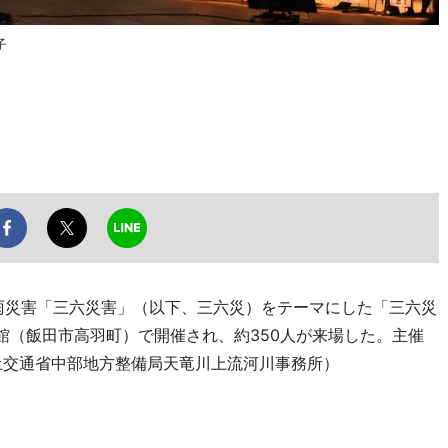
子
豪雨災害「三六災害」（以下、三六災）をテーマにした「三六災
館（飯田市高羽町）で開催され、約350人が来場した。主催
土交通省中部地方整備局天竜川上流河川事務所）