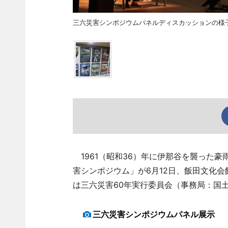
三六災害シンポジウムパネルディスカッションの様
1961（昭和36）年に伊那谷を襲った
害シンポジウム」が6月12日、飯田文化会
は三六災害60年実行委員会（事務局：国
三六災害シンポジウムパネル展示