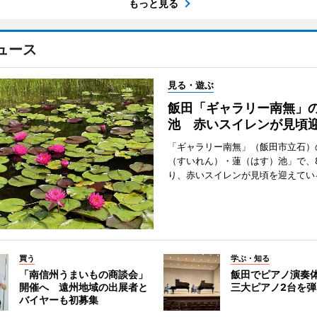
もっと見る
ュース
見る・遊ぶ
飯田「ギャラリー南無」
池 赤いスイレンが見頃
「ギャラリー南無」（飯田市立石）
（すいれん）・蓮（はす）池」で、
り、赤いスイレンが見頃を迎えてい
買う
学ぶ・知る
「南信州うまいもの商談会」
飯田でピアノ演奏
開催へ 遠州地域の出展者と
三大ピアノ2台を
バイヤーも初募集