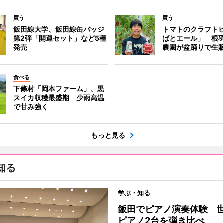
買う
買う
飯田線大学、飯田線缶バッジ
トマトのクラフト
第2弾「開運セット」など5種
ばとエール」 根
発売
農園が盆踊りで生
食べる
下條村「岡本ファーム」、黒
スイカ収穫最盛期 少雨高温
で甘み強く
もっと見る
知る
学ぶ・知る
飯田でピアノ演奏体験 
ピアノ2台を弾き比べ