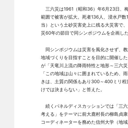
三六災は1961（昭和36）年6月23日
範囲で被害が拡大。死者136人、浸水戸数1万
当）という土砂災害史上に残る大災害で、
災60年の節目で同シンポジウムを企画し
同シンポジウムは災害を風化させず、教
地域づくりを目指すことを目的に開催した
が「天竜川上流の降雨特性と地形～三六災
「この地域は山々に囲まれているため、雨
きは、土質の関係もあり300～400ミリ
けでは決まらない」と答えた。
続くパネルディスカッションでは「三六
考える」をテーマに前大鹿村長の柳島貞康
コーディネーターを務めた信州大学（地域