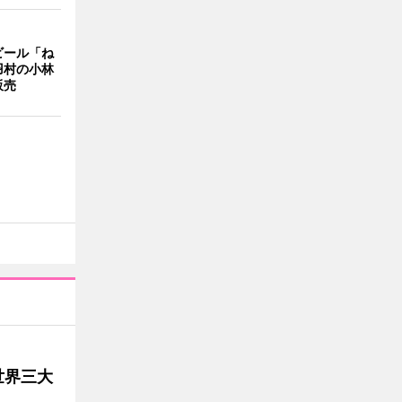
ビール「ね
羽村の小林
販売
世界三大