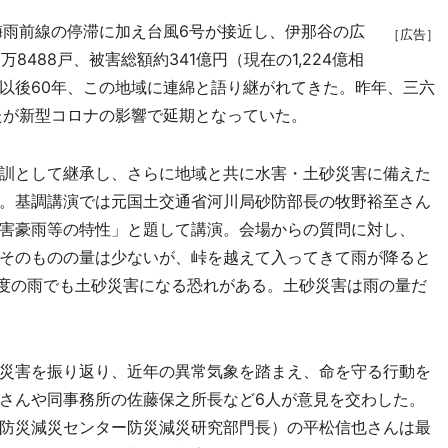
、梅雨前線の停滞に加え台風6号が接近し、伊那谷の広
［広告］
8488戸、被害総額約341億円（現在の1,224億相
以後60年、この地域に連綿と語り継がれてきた。昨年、三六
たが新型コロナの影響で延期となっていた。
訓として継承し、さらに地域と共に水害・土砂災害に備えた
。基調講演では元国土交通省河川局砂防部長の牧野裕至さん
害豪雨等の特性」と題して講演。会場からの質問に対し、
そのものの量は少ないが、峠を越えて入ってきて雨が降ると
程度の雨でも土砂災害になる恐れがある。土砂災害は雨の量だ
災害を振り返り、近年の異常気象を踏まえ、命を守る行動を
さんや同事務所の佐藤保之所長など6人が意見を交わした。
防災減災センター防災減災研究部門長）の平松信也さんは最