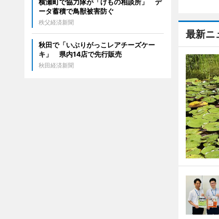
横瀬町で協力隊が「けもの相談所」 デ
ータ蓄積で鳥獣被害防ぐ
秩父経済新聞
最新ニ
秋田で「いぶりがっこレアチーズケー
キ」 県内14店で先行販売
秋田経済新聞