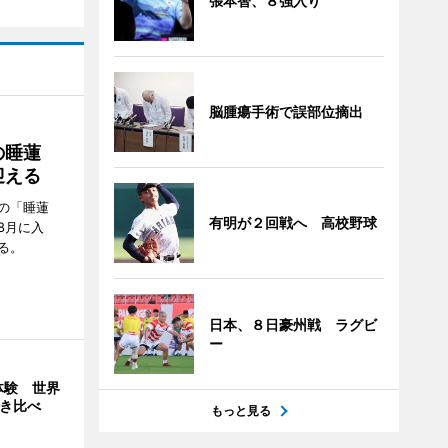
張本智、８強入り
脳腫瘍手術で誤部位摘出
の睡蓮
迎える
の「睡蓮
有明が２回戦へ 高校野球
8月に入
る。
日本、８日豪州戦 ラグビ
ー
体験 世界
弾き比べ
もっと見る