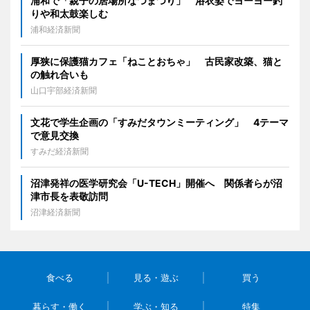
浦和で「親子の居場所なつまつり」 浴衣姿でヨーヨー釣
りや和太鼓楽しむ
浦和経済新聞
厚狭に保護猫カフェ「ねことおちゃ」 古民家改築、猫と
の触れ合いも
山口宇部経済新聞
文花で学生企画の「すみだタウンミーティング」 4テーマ
で意見交換
すみだ経済新聞
沼津発祥の医学研究会「U-TECH」開催へ 関係者らが沼
津市長を表敬訪問
沼津経済新聞
食べる
見る・遊ぶ
買う
暮らす・働く
学ぶ・知る
特集