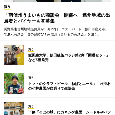
買う
「南信州うまいもの商談会」開催へ 遠州地域の出
展者とバイヤーも初募集
長野県南信州地域振興局が10月22日、エス・バード（飯田市座光寺）
で展示商談会「食の縁結び！南信州うまいもの商談会」を開く。
買う
飯田線大学、飯田線缶バッジ第2弾「開運セット」
など5種発売
買う
トマトのクラフトビール「ねばとエール」 根羽村
の小林農園が盆踊りで生販売
買う
下條「そばの城」にカネシゲ農園 シードルやパフ