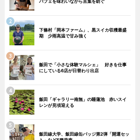
パフェを味わいながら言葉を紡ぐ
下條村「岡本ファーム」、黒スイカ収穫最盛
期 少雨高温で甘み強く
飯田で「小さな体験マルシェ」 好きを仕事
にしている6店が日替わり出店
飯田「ギャラリー南無」の睡蓮池 赤いスイ
レンが見頃迎える
飯田線大学、飯田線缶バッジ第2弾「開運セッ
ト」など5種発売