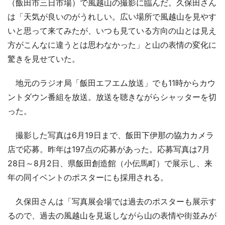
（飯田市三日市場）で風越山の撮影に臨んだ。久保田さん
は「天気が良いのがうれしい。広い場所で風越山を見やす
いと思って来てみたが、いつも見ている方向の山とは見え
方がこんなに違うとは思わなかった」と山の表情の変化に
驚きを見せていた。
地元のラジオ局「飯田エフエム放送」でも11時からカウ
ントダウン番組を放送。放送を聴きながらシャッターを切
った。
撮影した写真は6月19日まで、飯田下伊那の協力カメラ
店で応募。昨年は197点の応募があった。応募写真は7月
28日～8月2日、県飯田創造館（小伝馬町）で展示し、来
年の同イベントのポスターにも採用される。
久保田さんは「写真展会場では過去のポスターも展示す
るので、過去の風越山を見返しながら山の表情や街並みが