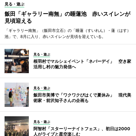
見る・遊ぶ
飯田「ギャラリー南無」の睡蓮池 赤いスイレンが
見頃迎える
「ギャラリー南無」（飯田市立石）の「睡蓮（すいれん）・蓮（はす）
池」で、8月に入り、赤いスイレンが見頃を迎えている。
見る・遊ぶ
根羽村でマルシェイベント「ネバーデイ」 空き家
活用し村の魅力発信へ
見る・遊ぶ
飯田市美博で「ワクワクびはくで夏休み」 現代美
術家・前沢知子さんの企画も
見る・遊ぶ
阿智村「スターリーナイトフェス」、初日は2000
人がライブと星空楽しむ