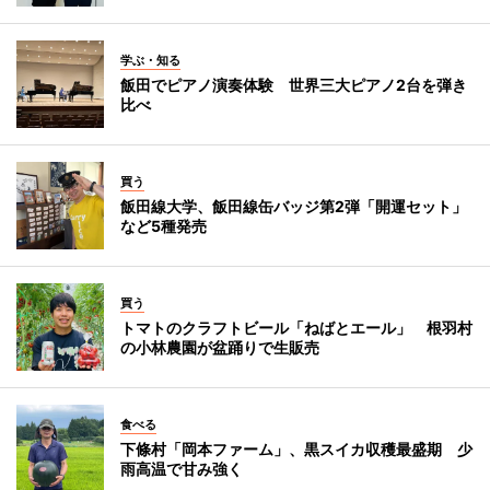
学ぶ・知る
飯田でピアノ演奏体験 世界三大ピアノ2台を弾き
比べ
買う
飯田線大学、飯田線缶バッジ第2弾「開運セット」
など5種発売
買う
トマトのクラフトビール「ねばとエール」 根羽村
の小林農園が盆踊りで生販売
食べる
下條村「岡本ファーム」、黒スイカ収穫最盛期 少
雨高温で甘み強く