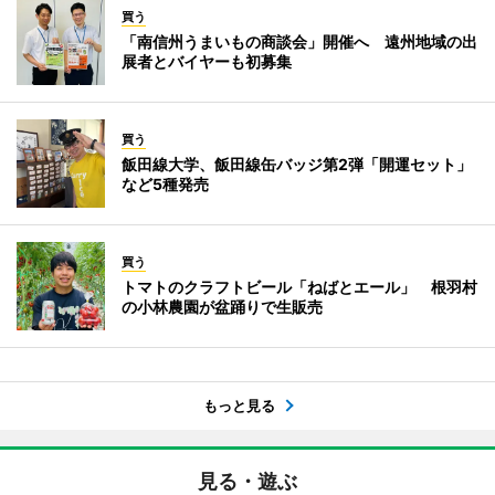
買う
「南信州うまいもの商談会」開催へ 遠州地域の出
展者とバイヤーも初募集
買う
飯田線大学、飯田線缶バッジ第2弾「開運セット」
など5種発売
買う
トマトのクラフトビール「ねばとエール」 根羽村
の小林農園が盆踊りで生販売
もっと見る
見る・遊ぶ