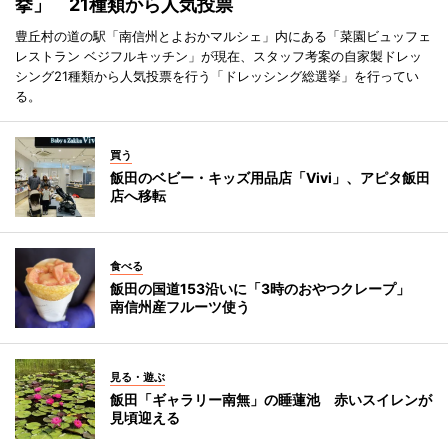
挙」 21種類から人気投票
豊丘村の道の駅「南信州とよおかマルシェ」内にある「菜園ビュッフェ
レストラン ベジフルキッチン」が現在、スタッフ考案の自家製ドレッ
シング21種類から人気投票を行う「ドレッシング総選挙」を行ってい
る。
買う
飯田のベビー・キッズ用品店「Vivi」、アピタ飯田
店へ移転
食べる
飯田の国道153沿いに「3時のおやつクレープ」
南信州産フルーツ使う
見る・遊ぶ
飯田「ギャラリー南無」の睡蓮池 赤いスイレンが
見頃迎える