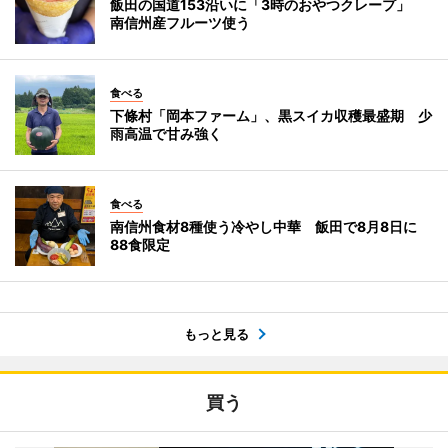
飯田の国道153沿いに「3時のおやつクレープ」
南信州産フルーツ使う
食べる
下條村「岡本ファーム」、黒スイカ収穫最盛期 少
雨高温で甘み強く
食べる
南信州食材8種使う冷やし中華 飯田で8月8日に
88食限定
もっと見る
買う