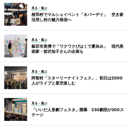
見る・遊ぶ
根羽村でマルシェイベント「ネバーデイ」 空き家
活用し村の魅力発信へ
見る・遊ぶ
飯田市美博で「ワクワクびはくで夏休み」 現代美
術家・前沢知子さんの企画も
見る・遊ぶ
阿智村「スターリーナイトフェス」、初日は2000
人がライブと星空楽しむ
見る・遊ぶ
「いいだ人形劇フェスタ」開幕 230劇団が300ス
テージ