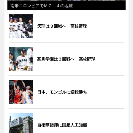
南米コロンビアでＭ７．４の地震
天理は３回戦へ 高校野球
高川学園は３回戦へ 高校野球
日本、モンゴルに逆転勝ち
自衛隊指揮に国産人工知能