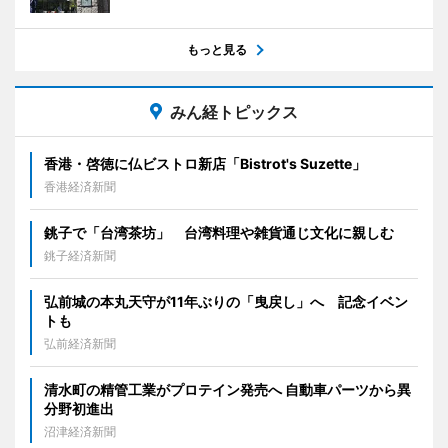
もっと見る
みん経トピックス
香港・啓徳に仏ビストロ新店「Bistrot's Suzette」
香港経済新聞
銚子で「台湾茶坊」 台湾料理や雑貨通じ文化に親しむ
銚子経済新聞
弘前城の本丸天守が11年ぶりの「曳戻し」へ 記念イベン
トも
弘前経済新聞
清水町の精管工業がプロテイン発売へ 自動車パーツから異
分野初進出
沼津経済新聞