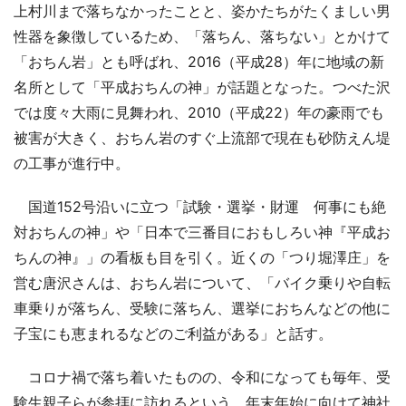
上村川まで落ちなかったことと、姿かたちがたくましい男
性器を象徴しているため、「落ちん、落ちない」とかけて
「おちん岩」とも呼ばれ、2016（平成28）年に地域の新
名所として「平成おちんの神」が話題となった。つべた沢
では度々大雨に見舞われ、2010（平成22）年の豪雨でも
被害が大きく、おちん岩のすぐ上流部で現在も砂防えん堤
の工事が進行中。
国道152号沿いに立つ「試験・選挙・財運 何事にも絶
対おちんの神」や「日本で三番目におもしろい神『平成お
ちんの神』」の看板も目を引く。近くの「つり堀澤庄」を
営む唐沢さんは、おちん岩について、「バイク乗りや自転
車乗りが落ちん、受験に落ちん、選挙におちんなどの他に
子宝にも恵まれるなどのご利益がある」と話す。
コロナ禍で落ち着いたものの、令和になっても毎年、受
験生親子らが参拝に訪れるという。年末年始に向けて神社