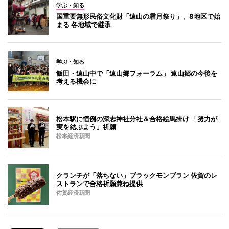
学ぶ・知る
国重要無形民俗文化財「遠山の霜月祭り」、8地区で始
まる 各地域で継承
学ぶ・知る
飯田・遠山中で「遠山郷フォーラム」 遠山郷の今後を
考える機会に
松本駅に恒例の深志神社分社＆合格絵馬掛け 「努力が
実を結ぶよう」祈願
松本経済新聞
クランチが「落ちない」ブラックモンブラン 佐賀のレ
ストランで合格祈願兼ね提供
佐賀経済新聞