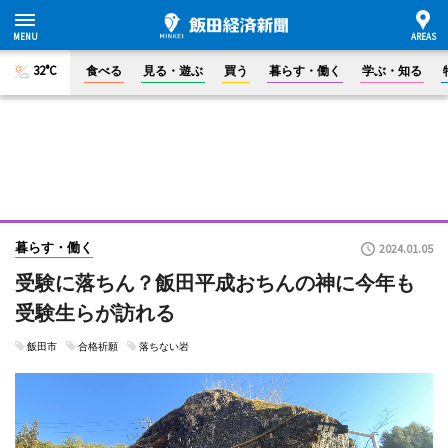
32°C
食べる
見る・遊ぶ
買う
暮らす・働く
学ぶ・知る
暮らす・働く
2024.01.05
受験に落ちん？飯田平成おちんの神に今年も
受験生らが訪れる
飯田市
合格祈願
落ちない岩