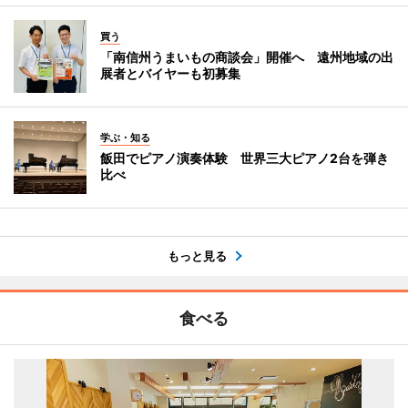
買う
「南信州うまいもの商談会」開催へ 遠州地域の出
展者とバイヤーも初募集
学ぶ・知る
飯田でピアノ演奏体験 世界三大ピアノ2台を弾き
比べ
もっと見る
食べる