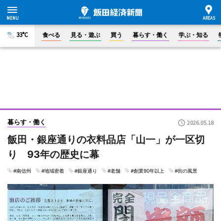
33°C
食べる
見る・遊ぶ
買う
暮らす・働く
学ぶ・知る
暮らす・働く
2026.05.18
飯田・銀座通りの衣料品店「山一」が一区切
り 93年の歴史に幕
#南信州
#地域密着
#銀座通り
#老舗
#創業90年以上
#街の風景