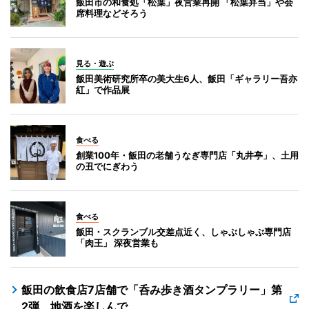
飯田市の和食処「松葉」夜営業再開 「松葉弁当」や会
席料理などそろう
見る・遊ぶ
飯田美術研究所卒の美大生6人、飯田「ギャラリー吾亦
紅」で作品展
食べる
創業100年・飯田の老舗うなぎ専門店「丸井亭」、土用
の丑でにぎわう
食べる
飯田・スクランブル交差点近く、しゃぶしゃぶ専門店
「肉王」 深夜営業も
飯田の飲食店7店舗で「呑み歩き酒タンプラリー」第
2弾 地酒を楽しんで