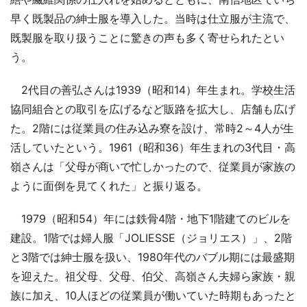
早く既製品の紳士服を導入した。当時は仕立服が主流で、
既製服を取り扱うことに驚きの声も多く寄せられたとい
う。
2代目の善弘さんは1939（昭和14）年生まれ。学校生活
協同組合との取引を広げるなど販路を拡大し、店舗も広げ
た。2階には従業員の住み込み寮を設け、常時2～4人が生
活していたという。1961（昭和36）年生まれの3代目・高
嶺さんは「父母が商いで忙しかったので、従業員が家族の
ように面倒を見てくれた」と振り返る。
1979（昭和54）年には鉄骨4階・地下1階建てのビルを
建設。1階では婦人服「JOLIESSE（ジョリエス）」、2階
と3階では紳士服を扱い、1980年代のバブル期には最盛期
を迎えた。祖父母、父母、伯父、高嶺さん夫婦ら家族・親
族に加え、10人ほどの従業員が働いていた時期もあったと