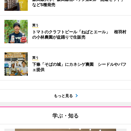
など5種発売
買う
トマトのクラフトビール「ねばとエール」 根羽村
の小林農園が盆踊りで生販売
買う
下條「そばの城」にカネシゲ農園 シードルやパフ
ェ提供
もっと見る
学ぶ・知る