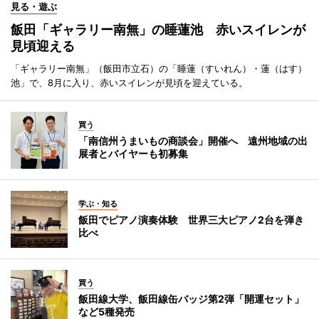
見る・遊ぶ
飯田「ギャラリー南無」の睡蓮池 赤いスイレンが
見頃迎える
「ギャラリー南無」（飯田市立石）の「睡蓮（すいれん）・蓮（はす）
池」で、8月に入り、赤いスイレンが見頃を迎えている。
買う
「南信州うまいもの商談会」開催へ 遠州地域の出
展者とバイヤーも初募集
学ぶ・知る
飯田でピアノ演奏体験 世界三大ピアノ2台を弾き
比べ
買う
飯田線大学、飯田線缶バッジ第2弾「開運セット」
など5種発売