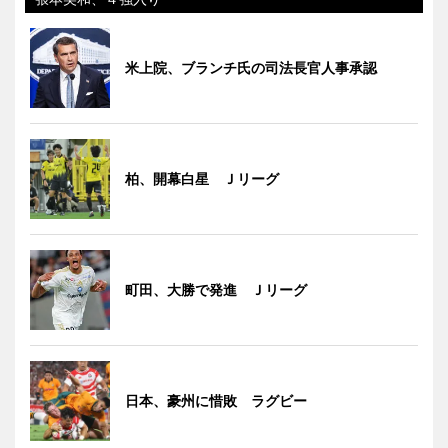
米上院、ブランチ氏の司法長官人事承認
柏、開幕白星 Ｊリーグ
町田、大勝で発進 Ｊリーグ
日本、豪州に惜敗 ラグビー