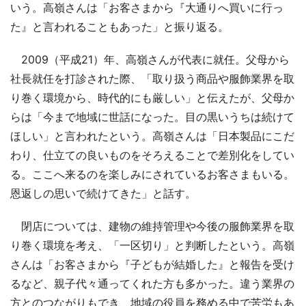
いう。高嶺さんは「お客さまから『大通りへ買いに行っ
た』と言われることもあった」と振り返る。
2009（平成21）年、高嶺さんが代表に就任。父母から
社長就任を打診された際、「取り扱う商品や服飾業界を取
り巻く環境から、時代的にも厳しい」と伝えたが、父母か
らは「今まで地域に世話になった。目の黒いうちは続けて
ほしい」と言われたという。高嶺さんは「日本製品にこだ
わり、仕立ての良いものをそろえることで差別化をしてい
る。ここへ来るのを楽しみにされているお客さまもいる。
恩返しの思いで続けてきた」と話す。
閉店については、建物の維持管理や今後の服飾業界を取
り巻く環境を考え、「一区切り」と判断したという。高嶺
さんは「お客さまから『子どもが結婚した』と報告を受け
るなど、親子代々通ってくれた方も多かった。違う業界の
方とのつながりもでき、地域の役員を務める中で苦労もあ