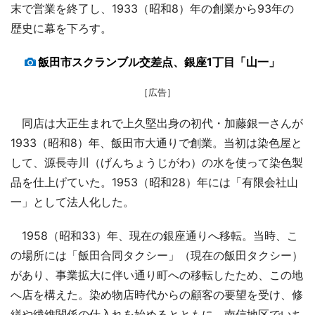
末で営業を終了し、1933（昭和8）年の創業から93年の
歴史に幕を下ろす。
飯田市スクランブル交差点、銀座1丁目「山一」
［広告］
同店は大正生まれで上久堅出身の初代・加藤銀一さんが
1933（昭和8）年、飯田市大通りで創業。当初は染色屋と
して、源長寺川（げんちょうじがわ）の水を使って染色製
品を仕上げていた。1953（昭和28）年には「有限会社山
一」として法人化した。
1958（昭和33）年、現在の銀座通りへ移転。当時、こ
の場所には「飯田合同タクシー」（現在の飯田タクシー）
があり、事業拡大に伴い通り町への移転したため、この地
へ店を構えた。染め物店時代からの顧客の要望を受け、修
繕や繊維関係の仕入れを始めるとともに、南信地区でいち