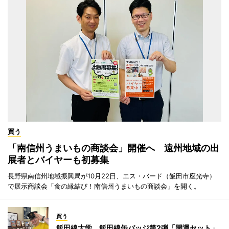
買う
「南信州うまいもの商談会」開催へ 遠州地域の出
展者とバイヤーも初募集
長野県南信州地域振興局が10月22日、エス・バード（飯田市座光寺）
で展示商談会「食の縁結び！南信州うまいもの商談会」を開く。
買う
飯田線大学、飯田線缶バッジ第2弾「開運セット」