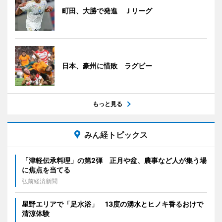
町田、大勝で発進 Ｊリーグ
日本、豪州に惜敗 ラグビー
もっと見る
みん経トピックス
「津軽伝承料理」の第2弾 正月や盆、農事など人が集う場
に焦点を当てる
弘前経済新聞
星野エリアで「足水浴」 13度の湧水とヒノキ香るおけで
清涼体験