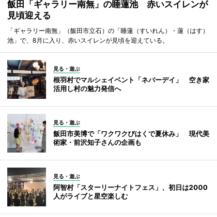
飯田「ギャラリー南無」の睡蓮池 赤いスイレンが
見頃迎える
「ギャラリー南無」（飯田市立石）の「睡蓮（すいれん）・蓮（はす）
池」で、8月に入り、赤いスイレンが見頃を迎えている。
見る・遊ぶ
根羽村でマルシェイベント「ネバーデイ」 空き家
活用し村の魅力発信へ
見る・遊ぶ
飯田市美博で「ワクワクびはくで夏休み」 現代美
術家・前沢知子さんの企画も
見る・遊ぶ
阿智村「スターリーナイトフェス」、初日は2000
人がライブと星空楽しむ