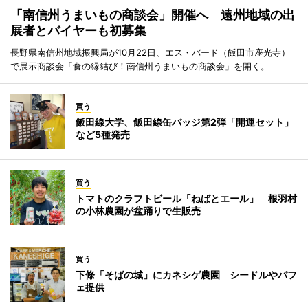
「南信州うまいもの商談会」開催へ 遠州地域の出
展者とバイヤーも初募集
長野県南信州地域振興局が10月22日、エス・バード（飯田市座光寺）
で展示商談会「食の縁結び！南信州うまいもの商談会」を開く。
買う
飯田線大学、飯田線缶バッジ第2弾「開運セット」
など5種発売
買う
トマトのクラフトビール「ねばとエール」 根羽村
の小林農園が盆踊りで生販売
買う
下條「そばの城」にカネシゲ農園 シードルやパフ
ェ提供