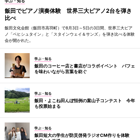
学ぶ・知る
飯田でピアノ演奏体験 世界三大ピアノ2台を弾き
比べ
飯田文化会館（飯田市高羽町）で8月3日～5日の3日間、世界三大ピア
ノ「ベヒシュタイン」と「スタインウェイ＆サンズ」を弾き比べる体験
会が開かれた。
学ぶ・知る
飯田のコーヒー店と書店がコラボイベント パフェ
を味わいながら言葉を紡ぐ
学ぶ・知る
飯田・よこね田んぼ恒例の案山子コンテスト 今年
も投票始まる
学ぶ・知る
飯田短大の学生が防災啓発ラジオCM作りを体験