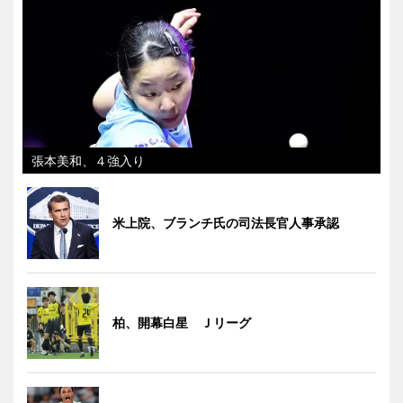
張本美和、４強入り
米上院、ブランチ氏の司法長官人事承認
柏、開幕白星 Ｊリーグ