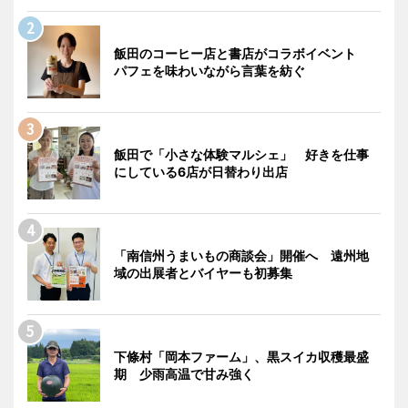
飯田のコーヒー店と書店がコラボイベント
パフェを味わいながら言葉を紡ぐ
飯田で「小さな体験マルシェ」 好きを仕事
にしている6店が日替わり出店
「南信州うまいもの商談会」開催へ 遠州地
域の出展者とバイヤーも初募集
下條村「岡本ファーム」、黒スイカ収穫最盛
期 少雨高温で甘み強く