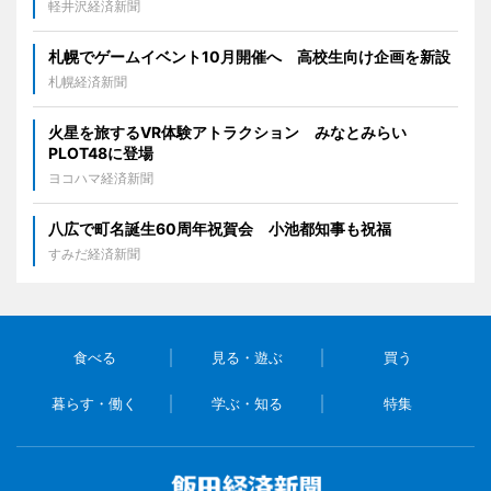
軽井沢経済新聞
札幌でゲームイベント10月開催へ 高校生向け企画を新設
札幌経済新聞
火星を旅するVR体験アトラクション みなとみらい
PLOT48に登場
ヨコハマ経済新聞
八広で町名誕生60周年祝賀会 小池都知事も祝福
すみだ経済新聞
食べる
見る・遊ぶ
買う
暮らす・働く
学ぶ・知る
特集