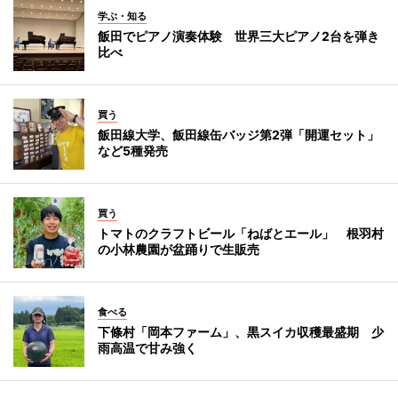
学ぶ・知る
飯田でピアノ演奏体験 世界三大ピアノ2台を弾き
比べ
買う
飯田線大学、飯田線缶バッジ第2弾「開運セット」
など5種発売
買う
トマトのクラフトビール「ねばとエール」 根羽村
の小林農園が盆踊りで生販売
食べる
下條村「岡本ファーム」、黒スイカ収穫最盛期 少
雨高温で甘み強く