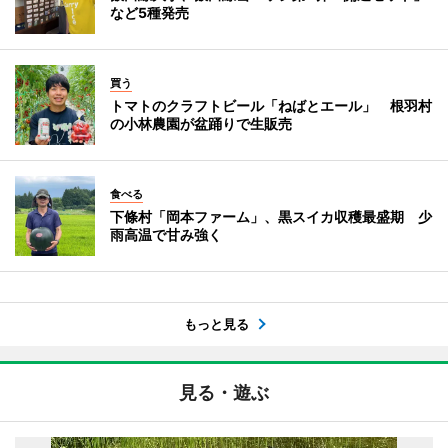
など5種発売
買う
トマトのクラフトビール「ねばとエール」 根羽村
の小林農園が盆踊りで生販売
食べる
下條村「岡本ファーム」、黒スイカ収穫最盛期 少
雨高温で甘み強く
もっと見る
見る・遊ぶ