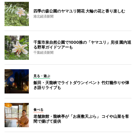
四季の森公園のヤマユリ開花 大輪の花と香り楽しむ
港北経済新聞
千葉市泉自然公園で1000株の「ヤマユリ」見頃 園内巡
る野草ガイドツアーも
千葉経済新聞
見る・遊ぶ
飯田・天龍峡でライトダウンイベント 竹灯籠作りや弾
き語りライブも
食べる
老舗旅館・龍峡亭が「お座敷天ぷら」 コイや山菜を客
間で揚げて提供