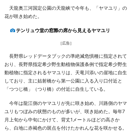
天龍奥三河国定公園の天龍峡で今年も、「ヤマユリ」の
花が咲き始めた。
テンリュウ堂の窓際の席から見えるヤマユリ
［広告］
長野県レッドデータブックの準絶滅危惧種に指定されて
おり、長野県指定希少野生動植物保護条例で指定希少野生
動植物に指定されるヤマユリは、天竜川添いの崖地に自生
しており、主に姑射橋から第一公園に入る入り口付近と
「つつじ橋」（つり橋）の付近に自生している。
今年は龍江側のヤマユリが先に咲き始め、川路側のヤマ
ユリもつぼみの状態のものが多いが、咲き始めた。毎年7
月上旬から中旬にかけて、背丈1メートルほどの高さか
ら、白地に赤褐色の斑点を付けたかれんな花を咲かせる。