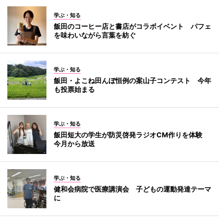
学ぶ・知る
飯田のコーヒー店と書店がコラボイベント パフェ
を味わいながら言葉を紡ぐ
学ぶ・知る
飯田・よこね田んぼ恒例の案山子コンテスト 今年
も投票始まる
学ぶ・知る
飯田短大の学生が防災啓発ラジオCM作りを体験
今月から放送
学ぶ・知る
健和会病院で医療講演会 子どもの運動発達テーマ
に