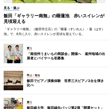
見る・遊ぶ
飯田「ギャラリー南無」の睡蓮池 赤いスイレンが
見頃迎える
「ギャラリー南無」（飯田市立石）の「睡蓮（すいれん）・蓮（はす）
池」で、8月に入り、赤いスイレンが見頃を迎えている。
買う
「南信州うまいもの商談会」開催へ 遠州地域の出
展者とバイヤーも初募集
学ぶ・知る
飯田でピアノ演奏体験 世界三大ピアノ2台を弾き
比べ
買う
飯田線大学、飯田線缶バッジ第2弾「開運セット」