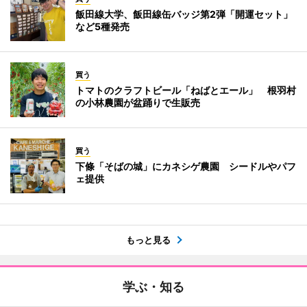
飯田線大学、飯田線缶バッジ第2弾「開運セット」
など5種発売
買う
トマトのクラフトビール「ねばとエール」 根羽村
の小林農園が盆踊りで生販売
買う
下條「そばの城」にカネシゲ農園 シードルやパフ
ェ提供
もっと見る
学ぶ・知る