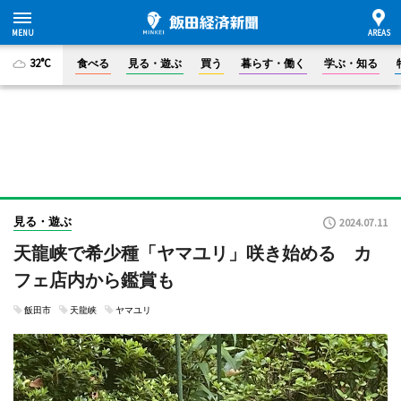
32°C
食べる
見る・遊ぶ
買う
暮らす・働く
学ぶ・知る
見る・遊ぶ
2024.07.11
天龍峡で希少種「ヤマユリ」咲き始める カ
フェ店内から鑑賞も
飯田市
天龍峡
ヤマユリ