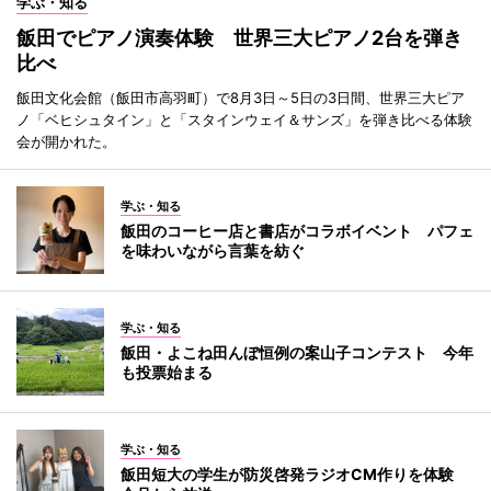
学ぶ・知る
飯田でピアノ演奏体験 世界三大ピアノ2台を弾き
比べ
飯田文化会館（飯田市高羽町）で8月3日～5日の3日間、世界三大ピア
ノ「ベヒシュタイン」と「スタインウェイ＆サンズ」を弾き比べる体験
会が開かれた。
学ぶ・知る
飯田のコーヒー店と書店がコラボイベント パフェ
を味わいながら言葉を紡ぐ
学ぶ・知る
飯田・よこね田んぼ恒例の案山子コンテスト 今年
も投票始まる
学ぶ・知る
飯田短大の学生が防災啓発ラジオCM作りを体験