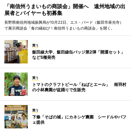
「南信州うまいもの商談会」開催へ 遠州地域の出
展者とバイヤーも初募集
長野県南信州地域振興局が10月22日、エス・バード（飯田市座光寺）
で展示商談会「食の縁結び！南信州うまいもの商談会」を開く。
買う
飯田線大学、飯田線缶バッジ第2弾「開運セット」
など5種発売
買う
トマトのクラフトビール「ねばとエール」 根羽村
の小林農園が盆踊りで生販売
買う
下條「そばの城」にカネシゲ農園 シードルやパフ
ェ提供