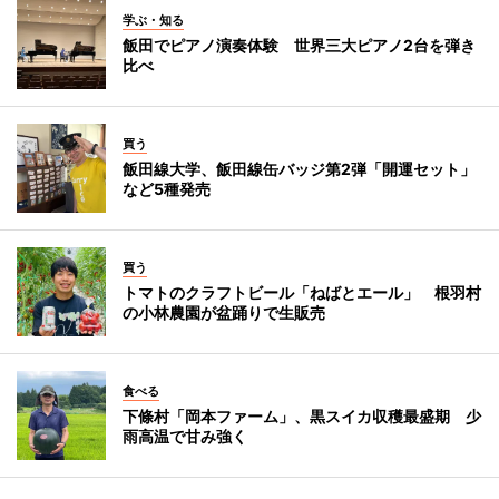
学ぶ・知る
飯田でピアノ演奏体験 世界三大ピアノ2台を弾き
比べ
買う
飯田線大学、飯田線缶バッジ第2弾「開運セット」
など5種発売
買う
トマトのクラフトビール「ねばとエール」 根羽村
の小林農園が盆踊りで生販売
食べる
下條村「岡本ファーム」、黒スイカ収穫最盛期 少
雨高温で甘み強く