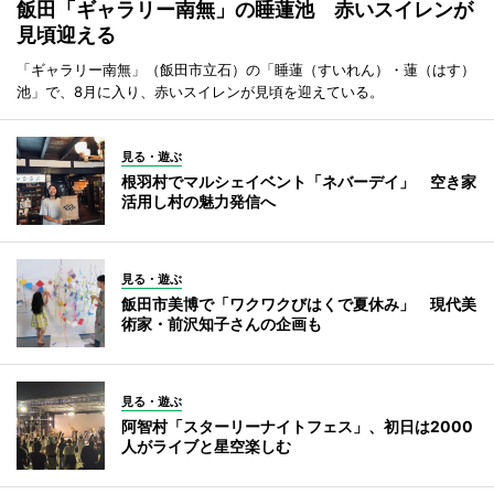
飯田「ギャラリー南無」の睡蓮池 赤いスイレンが
見頃迎える
「ギャラリー南無」（飯田市立石）の「睡蓮（すいれん）・蓮（はす）
池」で、8月に入り、赤いスイレンが見頃を迎えている。
見る・遊ぶ
根羽村でマルシェイベント「ネバーデイ」 空き家
活用し村の魅力発信へ
見る・遊ぶ
飯田市美博で「ワクワクびはくで夏休み」 現代美
術家・前沢知子さんの企画も
見る・遊ぶ
阿智村「スターリーナイトフェス」、初日は2000
人がライブと星空楽しむ