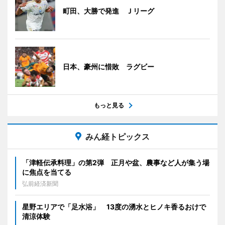
町田、大勝で発進 Ｊリーグ
日本、豪州に惜敗 ラグビー
もっと見る
みん経トピックス
「津軽伝承料理」の第2弾 正月や盆、農事など人が集う場
に焦点を当てる
弘前経済新聞
星野エリアで「足水浴」 13度の湧水とヒノキ香るおけで
清涼体験