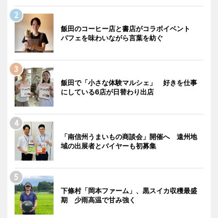
飯田のコーヒー店と書店がコラボイベント
パフェを味わいながら言葉を紡ぐ
飯田で「小さな体験マルシェ」 好きを仕事
にしている6店が日替わり出店
「南信州うまいもの商談会」開催へ 遠州地
域の出展者とバイヤーも初募集
下條村「岡本ファーム」、黒スイカ収穫最盛
期 少雨高温で甘み強く