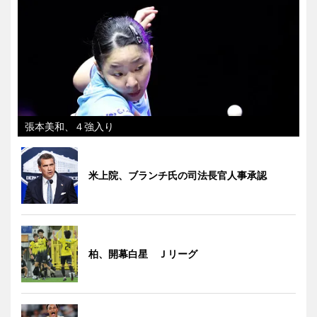
張本美和、４強入り
米上院、ブランチ氏の司法長官人事承認
柏、開幕白星 Ｊリーグ