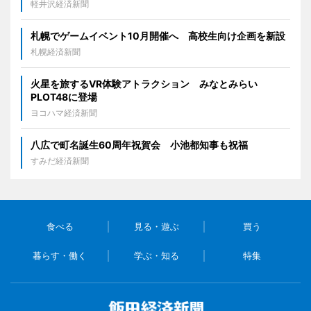
軽井沢経済新聞
札幌でゲームイベント10月開催へ 高校生向け企画を新設
札幌経済新聞
火星を旅するVR体験アトラクション みなとみらい
PLOT48に登場
ヨコハマ経済新聞
八広で町名誕生60周年祝賀会 小池都知事も祝福
すみだ経済新聞
食べる
見る・遊ぶ
買う
暮らす・働く
学ぶ・知る
特集